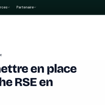
rces
Partenaire
RE
ttre en place
he RSE en