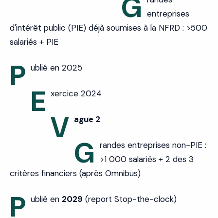
G
entreprises
d'intérêt public (PIE) déjà soumises à la NFRD : >500
salariés + PIE
P
ublié en 2025
E
xercice 2024
V
ague 2
G
randes entreprises non-PIE :
>1 000 salariés + 2 des 3
critères financiers (après Omnibus)
P
ublié en
2029
(report Stop-the-clock)