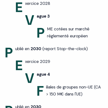
E
xercice 2028
V
ague 3
P
ME cotées sur marché
réglementé européen
P
ublié en
2030
(report Stop-the-clock)
E
xercice 2029
V
ague 4
F
iliales de groupes non-UE (CA
> 150 M€ dans l'UE)
ublié en
2030