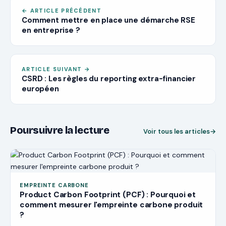
Ne pas intégrer les collaborateurs et parties prenantes
←
ARTICLE PRÉCÉDENT
dans la mise en place d'une stratégie bas-carbone
Comment mettre en place une démarche RSE
S’engager sur des objectifs chiffrés sans plan d’actions
en entreprise ?
concret
Se lancer seul, sans être accompagné par des experts
Une stratégie bas carbone ambitieuse, crédible et
pérenne
ARTICLE SUIVANT
→
CSRD : Les règles du reporting extra-financier
européen
Poursuivre la lecture
Voir tous les articles
→
EMPREINTE CARBONE
Product Carbon Footprint (PCF) : Pourquoi et
comment mesurer l'empreinte carbone produit
?