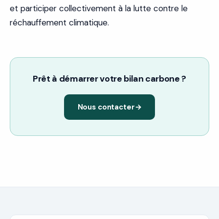
et participer collectivement à la lutte contre le
réchauffement climatique.
Prêt à démarrer votre bilan carbone ?
Nous contacter
→
DANS CET ARTICLE
Ne pas réaliser d’analyses environnementales de type
bilan carbone ou analyse du cycle de vie.
Ne pas prendre en compte le scope 3 lors de la
réalisation d'un bilan carbone.
S’appuyer uniquement sur la compensation carbone
Communiquer sans être transparent #greenwashing